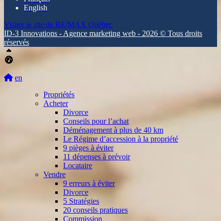
English
Visiter le site de
RE/MAX Québec
ID-3 Innovations - Agence marketing web - 2026 © Tous droits
réservés
Haut
Tableau de bord Aliquando
en
Propriétés
Acheter
Divorce
Conseils pour l’achat
Déménagement à plus de 40 km
Le Régime d’accession à la propriété
9 pièges à éviter
11 dépenses à prévoir
Locataire
Vendre
9 erreurs à éviter
Divorce
5 Stratégies
20 conseils pratiques
Commission