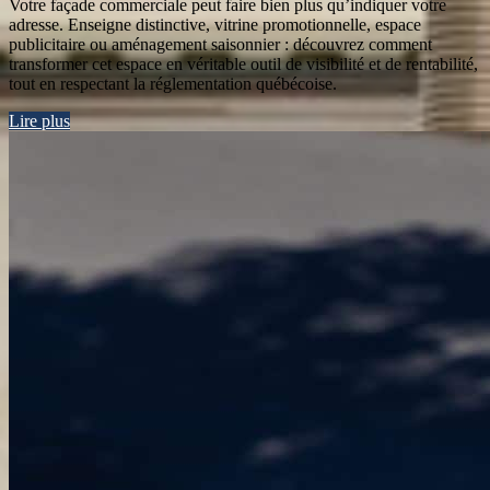
Votre façade commerciale peut faire bien plus qu’indiquer votre
adresse. Enseigne distinctive, vitrine promotionnelle, espace
publicitaire ou aménagement saisonnier : découvrez comment
transformer cet espace en véritable outil de visibilité et de rentabilité,
tout en respectant la réglementation québécoise.
Lire plus