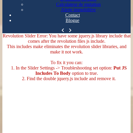
Calculateur de mutation
Alerte immobilière
Contact
Blogue
Revolution Slider Error: You have some jquery.js library include that
comes after the revolution files js include.
This includes make eliminates the revolution slider libraries, and
make it not work.
To fix it you can:
1. In the Slider Settings -> Troubleshooting set option:
Put JS
Includes To Body
option to true.
2. Find the double jquery.js include and remove it.