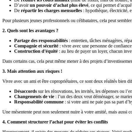
D’avoir
un pouvoir d’achat plus élevé
, ce qui permet d’acqué
De
répartir les charges mensuelles
: hypothèque, électricité, en
Pour plusieurs jeunes professionnels ou célibataires, cela peut sembl
2. Quels sont les avantages ?
Partage des responsabilités
: entretien, tâches ménagères, répa
Compagnie et sécurité
: vivre avec une personne de confiance 
Construction d’équité
: au lieu de payer un loyer, chacun inves
Dans certains cas, cela peut même mener à des projets d’investissement 
3. Mais attention aux risques !
Vivre avec un ami et être copropriétaires, ce sont deux réalités bien di
Désaccords
sur les rénovations, les invités, les dépenses ou l’en
Changements de vie
: l’un des deux veut déménager, se marier
Responsabilité commune
: si votre ami ne paie pas sa part d
Une mésentente peut non seulement nuire à votre amitié, mais aussi c
4. Comment structurer l’achat pour éviter les conflits
Heureusement, il existe des moyens de réduire ces risques. Voici quelq