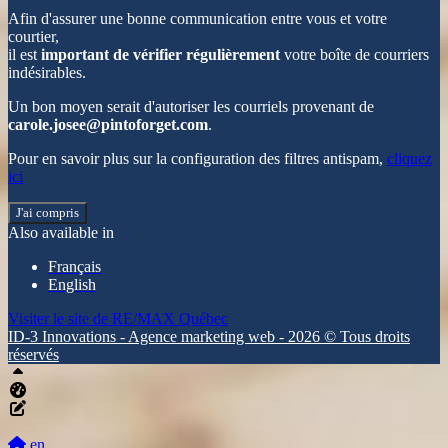
Afin d'assurer une bonne communication entre vous et votre
courtier,
il est
important de vérifier régulièrement
votre boîte de courriers
indésirables.
Un bon moyen serait d'autoriser les courriels provenant de
carole.josee@pintoforget.com
.
Pour en savoir plus sur la configuration des filtres antispam,
cliquez
ici
J'ai compris
Also available in
Français
English
Visiter le site de
RE/MAX Québec
ID-3 Innovations - Agence marketing web - 2026 © Tous droits
réservés
Haut
Tableau de bord Aliquando
Éditer cette page
en