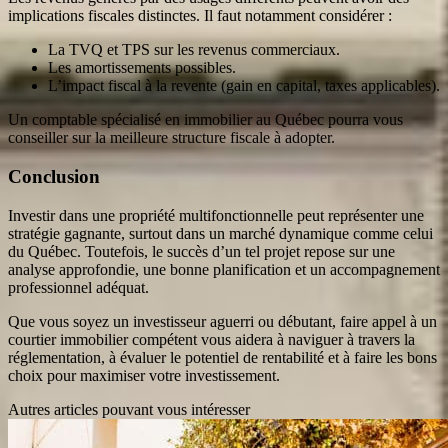
implications fiscales distinctes. Il faut notamment considérer :
La TVQ et TPS sur les revenus commerciaux.
Les amortissements possibles.
L’impact fiscal à la revente (gain en capital, taxes applicables).
Un comptable spécialisé en immobilier au Québec pourra vous
conseiller sur la meilleure structure fiscale à adopter.
Conclusion
Investir dans une propriété multifonctionnelle peut représenter une
stratégie gagnante, surtout dans un marché dynamique comme celui
du Québec. Toutefois, le succès d’un tel projet repose sur une
analyse approfondie, une bonne planification et un accompagnement
professionnel adéquat.
Que vous soyez un investisseur aguerri ou débutant, faire appel à un
courtier immobilier compétent vous aidera à naviguer à travers la
réglementation, à évaluer le potentiel de rentabilité et à faire les bons
choix pour maximiser votre investissement.
Autres articles pouvant vous intéresser