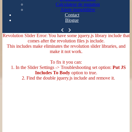
Calculateur de mutation
Alerte immobilière
Contact
Blogue
Revolution Slider Error: You have some jquery.js library include that
comes after the revolution files js include.
This includes make eliminates the revolution slider libraries, and
make it not work.
To fix it you can:
1. In the Slider Settings -> Troubleshooting set option:
Put JS
Includes To Body
option to true.
2. Find the double jquery.js include and remove it.